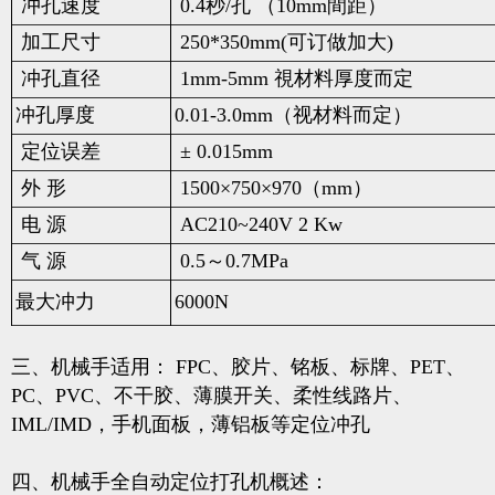
冲孔速度
0.4秒/孔 （10mm間距）
加工尺寸
250*350mm(可订做加大)
冲孔直径
1mm-5mm 視材料厚度而定
冲孔厚度
0.01-3.0mm（视材料而定）
定位误差
± 0.015mm
外 形
1500×750×970（mm）
电 源
AC210~240V 2 Kw
气 源
0.5～0.7MPa
最大冲力
6000N
三、机械手适用： FPC、胶片、铭板、标牌、PET、
PC、PVC、不干胶、薄膜开关、柔性线路片、
IML/IMD，手机面板，薄铝板等定位冲孔
四、机械手全自动定位打孔机概述：