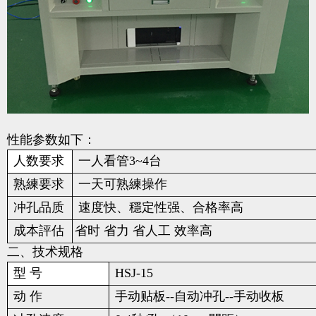
性能参数如下：
人数要求
一人看管3~4台
熟練要求
一天可熟練操作
冲孔品质
速度快、穩定性强、合格率高
成本評估
省时 省力 省人工 效率高
二、技术规格
型 号
HSJ-15
动 作
手动贴板--自动冲孔--手动收板