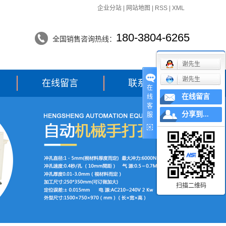
企业分站
|
网站地图
|
RSS
|
XML
180-3804-6265
全国销售咨询热线：
谢先生
谢先生
在线留言
联系我们
在
在线留言
线
客
分享到...
服
扫描二维码