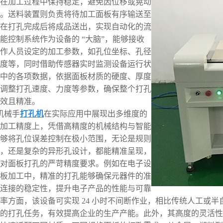
在加工过程中保持稳定，避免因位移或晃动
。送料装置则负责将待加工面板有序输送至
在打孔完成后将成品送出，实现自动化的流
能控制系统作为设备的 “大脑”，能够接收
作人员设定的加工参数，如孔位坐标、孔径
度等，同时借助传感器实时监测设备运行状
中的各项数据，依据面板材质的硬度、厚度
调整打孔速度、力度等参数，确保整个打孔
效且精准。
机械手
打孔机
在实际应用中展现出多维度的
加工精度上，凭借高精度的机械结构与智能
够将孔位误差控制在极小范围，无论是规则
，还是复杂的异形孔设计，都能精准呈现，
对面板打孔的严苛精度要求。例如在电子设
板加工中，精准的打孔能够确保元器件的准
连接的稳定性，提升电子产品的性能与可靠
率方面，该设备可实现 24 小时不间断作业，相比传统人工或
的打孔任务，有效提高企业的生产产能。此外，其高度的灵活性