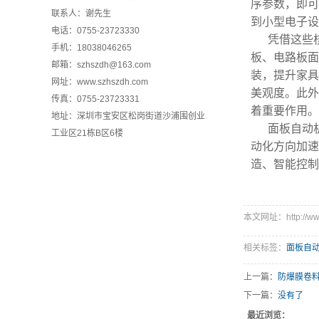
序参数，即可
联系人：谢先生
到小型电子设
电话：0755-23723330
凭借这些
手机：18038046265
板、电路板面
邮箱：szhszdh@163.com
装，提升家具
网址：www.szhszdh.com
美观度。此外
传真：0755-23723331
着重要作用。
地址：深圳市宝安区松岗街道沙浦围创业
面板自动
工业区21栋B区6楼
动化方向加速
造、智能控制
本文网址：http://www.
相关标签：
面板自
上一篇：
防爆膜卷
下一篇：
没有了
最近浏览：