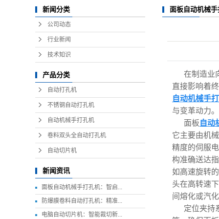
面板自动机械手
新闻分类
制造效率新标杆
公司动态
行业新闻
技术知识
在制造业
产品分类
直接影响着终
自动打孔机
自动机械手打
不锈钢自动打孔机
与变革动力。
自动机械手打孔机
面板
自动
它主要由机械
卷料双头全自动打孔机
精度的伺服电
自动切片机
构准确送达指
新闻资讯
如高速旋转的
头在高转速下
面板自动机械手打孔机：智启...
间熔化或汽化
防爆膜卷料自动打孔机：精准...
定位夹持
电脑自动切片机：智能裁切新...