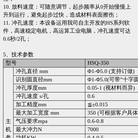
10. 放料速度：可随意调节，起步频率从0开始慢慢上
升到运行，避免起步过快，造成材料表面擦伤；
11. 冲孔速度：本设备运用我司自主开发的HS系列软
件，高速稳定电机，高运算工业电脑，冲孔速度可达
0.6秒/2孔；
5、技术参数
型号
HSQ-350
冲孔直径 mm
Φ1-Φ5.0 (支持订做)
识别圆直径mm
Φ1-Φ5.0(可带”十字
冲孔厚度mm
0.05-1 (视材料而异)
冲孔速度 s/孔
0.6
加工精度mm
≦±0.015
最大加工宽度 mm
350 (可根据客户
气压要求mpa
0.6-0.8
主
机
最大冲力N
7000
参
功耗KW
0.4-0.5