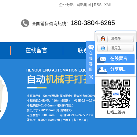
企业分站
|
网站地图
|
RSS
|
XML
180-3804-6265
全国销售咨询热线：
谢先生
谢先生
在线留言
联系我们
在
在线留言
线
客
分享到...
服
扫描二维码